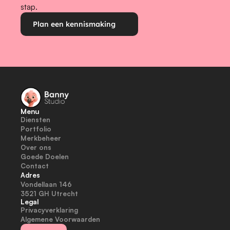
stap.
Plan een kennismaking
Menu
Diensten
Portfolio
Merkbeheer
Over ons
Goede Doelen
Contact
Adres
Vondellaan 146
3521 GH Utrecht
Legal
Privacyverklaring
Algemene Voorwaarden