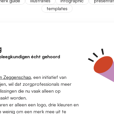
erk guide
illustraties
infographic
presentat
templates
g
rpleegkundigen écht gehoord 
lan Zeggenschap
, een initiatief van 
jen, wil dat zorgprofessionals meer 
lissingen die nu vaak alleen op 
maakt worden.
en er alleen een logo, drie kleuren en 
 Te weinig om een merk mee uit te 