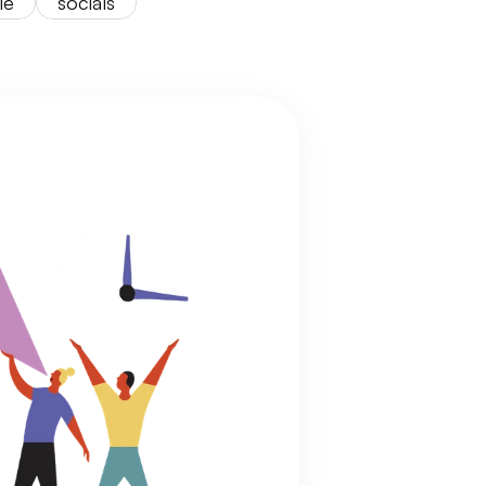
ie
socials