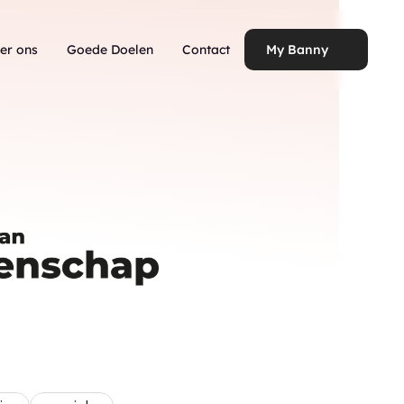
er ons
Goede Doelen
Contact
My Banny