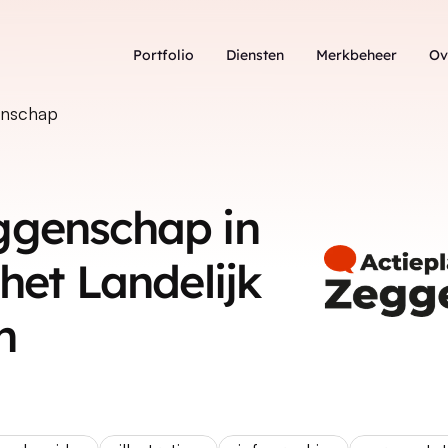
Portfolio
Diensten
Merkbeheer
Ov
genschap
genschap in 
het Landelijk 
n