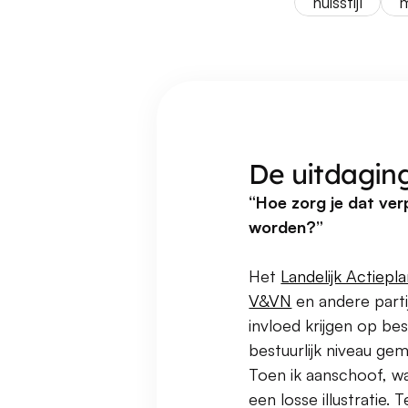
huisstijl
m
De uitdagin
“Hoe zorg je dat ve
worden?”
Het 
Landelijk Actiep
V&VN
 en andere parti
invloed krijgen op bes
bestuurlijk niveau ge
Toen ik aanschoof, war
een losse illustratie.