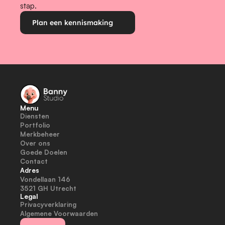
stap.
Plan een kennismaking
Menu
Diensten
Portfolio
Merkbeheer
Over ons
Goede Doelen
Contact
Adres
Vondellaan 146
3521 GH Utrecht
Legal
Privacyverklaring
Algemene Voorwaarden